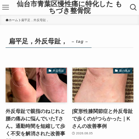
仙台市青葉区慢性痛に特化した も
ちづき整骨院
ホーム
扁平足，外反母趾，
扁平足，外反母趾，
– tag –
外反母趾
膝の痛み
外反母趾で親指のねじれと
|変形性膝関節症と外反母趾
腰の痛みに悩んでいたTさ
で歩くのがつらかった｜K
ん。通勤時間を短縮して歩
さんの改善事例
く不安を解消された改善事
2026.08.05