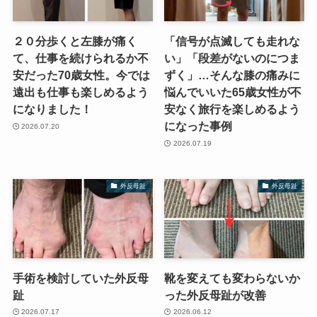
２０分歩くと左膝が痛く
「信号が点滅しても走れな
て、仕事を続けられるか不
い」「段差がないのにつま
安だった70歳女性。今では
ずく」…そんな膝の痛みに
遠出も仕事も楽しめるよう
悩んでいいた65歳女性が不
になりました！
安なく旅行を楽しめるよう
になった事例
2026.07.20
2026.07.19
外反母趾
外反母趾
手術を検討していた外反母
靴を変えても変わらないか
趾
った外反母趾が改善
2026.07.17
2026.06.12