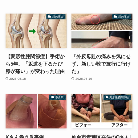
膝の痛み
膝の痛み
【変形性膝関節症】手術か
「外反母趾の痛みを気にせ
ら5年。「坂道を下るたび
ず、新しい靴で旅行に行け
膝が痛い」が変わった理由
た」
2026.05.18
2026.05.10
巻き爪
変形性膝関節症
Kさん巻き爪事例
仙台市青葉区在住のOさん|