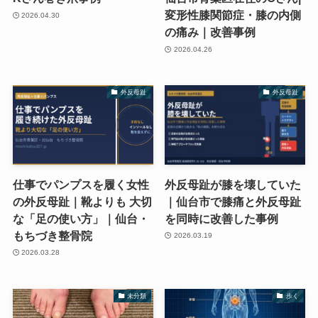
変形性膝関節症・膝の内側
2026.04.30
の痛み｜改善事例
2026.04.26
外反母趾
外反母趾
仕事でパンプスを履く女性
外反母趾が膝を壊していた
の外反母趾｜靴よりも 大切
｜仙台市で膝痛と外反母趾
な「足の使い方」｜仙台・
を同時に改善した事例
もちづき整骨院
2026.03.19
2026.03.28
未分類
歩く