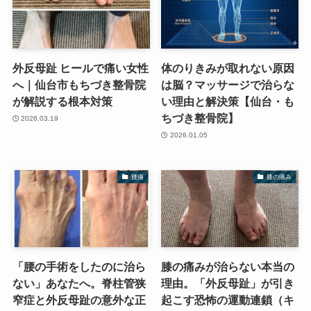
外反母趾 ヒールで痛い女性
体のりきみが取れない原因
へ｜仙台市もちづき整骨院
は脳？マッサージで治らな
が解説する根本対策
い理由と解決策【仙台・も
ちづき整骨院】
2026.03.19
2026.01.05
腰痛
膝の痛み
「腰の手術をしたのに治ら
膝の痛みが治らない本当の
ない」あなたへ。脊柱管狭
理由。「外反母趾」が引き
窄症と外反母趾の意外な正
起こす恐怖の運動連鎖（キ