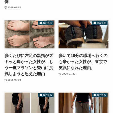
例
2026.08.07
膝の痛み
外反母趾
歩くたびに左足の親指がズ
歩いて10分の職場へ行くの
キッと痛かった女性が、も
も辛かった女性が、東京で
う一度マラソンと登山に挑
笑顔になれた理由。
戦しようと思えた理由
2026.07.30
2026.08.04
膝の痛み
膝の痛み