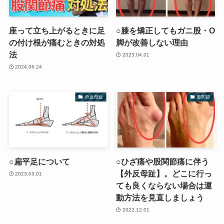
座って立ち上がるときに足
○膝を矯正してもガニ股・O
の付け根が痛むときの対処
脚が改善しない理由
法
2023.04.01
2024.06.24
外反母趾
股関節
○扁平足について
○ひざ痛や股関節痛に伴う
【外反母趾】。どこに行っ
2023.03.01
ても良くならない場合は運
動方法を見直しましょう
2022.12.01