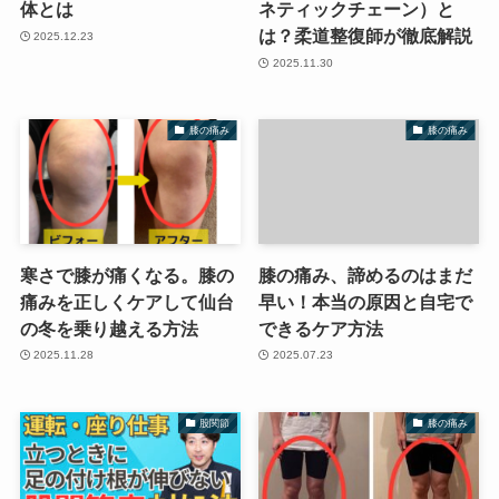
体とは
ネティックチェーン）と
は？柔道整復師が徹底解説
2025.12.23
2025.11.30
膝の痛み
膝の痛み
寒さで膝が痛くなる。膝の
膝の痛み、諦めるのはまだ
痛みを正しくケアして仙台
早い！本当の原因と自宅で
の冬を乗り越える方法
できるケア方法
2025.11.28
2025.07.23
股関節
膝の痛み