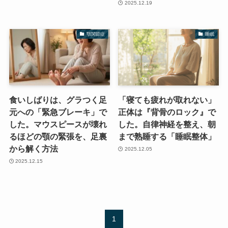
2025.12.19
顎関節症
睡眠
食いしばりは、グラつく足
「寝ても疲れが取れない」
元への「緊急ブレーキ」で
正体は『背骨のロック』で
した。マウスピースが壊れ
した。自律神経を整え、朝
るほどの顎の緊張を、足裏
まで熟睡する「睡眠整体」
から解く方法
2025.12.05
2025.12.15
1