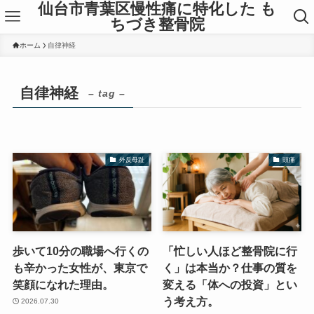
仙台市青葉区慢性痛に特化した も
ちづき整骨院
ホーム
自律神経
自律神経
– tag –
外反母趾
頭痛
歩いて10分の職場へ行くの
「忙しい人ほど整骨院に行
も辛かった女性が、東京で
く」は本当か？仕事の質を
笑顔になれた理由。
変える「体への投資」とい
う考え方。
2026.07.30