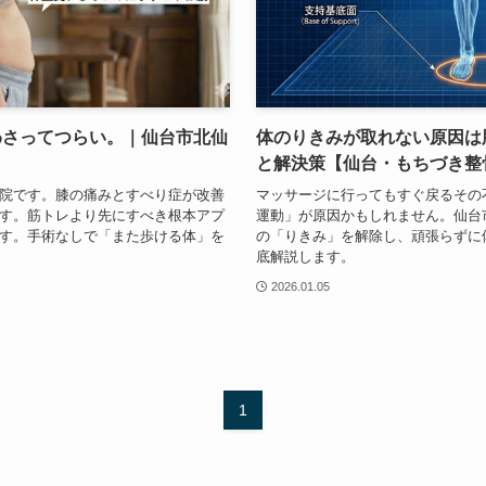
わさってつらい。｜仙台市北仙
体のりきみが取れない原因は
と解決策【仙台・もちづき整
院です。膝の痛みとすべり症が改善
マッサージに行ってもすぐ戻るその
す。筋トレより先にすべき根本アプ
運動」が原因かもしれません。仙台
す。手術なしで「また歩ける体」を
の「りきみ」を解除し、頑張らずに
底解説します。
2026.01.05
1