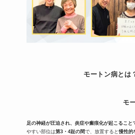
モートン病とは
モ
足の神経が圧迫され、炎症や瘢痕化が起こること
やすい部位は
第3・4趾の間
で、放置すると
慢性的