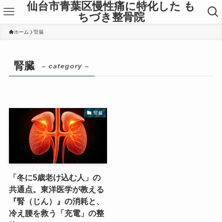
仙台市青葉区慢性痛に特化した も
ちづき整骨院
ホーム
腎臓
腎臓
– category –
腎臓
「冬に5歳老け込む人」の
共通点。東洋医学が教える
『腎（じん）』の消耗と、
冷え腰を救う「充電」の整