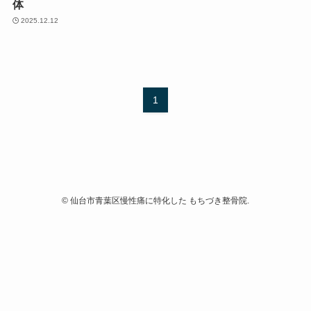
体
2025.12.12
1
©
仙台市青葉区慢性痛に特化した もちづき整骨院.