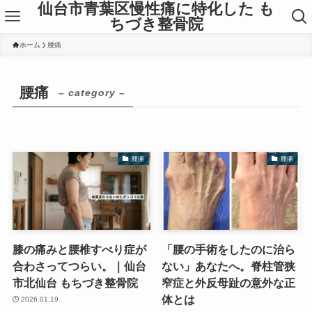
仙台市青葉区慢性痛に特化した も
ちづき整骨院
ホーム
腰痛
腰痛
– category –
腰痛
腰痛
膝の痛みと腰椎すべり症が
「腰の手術をしたのに治ら
合わさってつらい。｜仙台
ない」あなたへ。脊柱管狭
市北仙台 もちづき整骨院
窄症と外反母趾の意外な正
体とは
2026.01.19