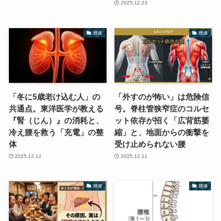
2025.12.23
腰痛
腰痛
「冬に5歳老け込む人」の
「外すのが怖い」は危険信
共通点。東洋医学が教える
号。脊柱管狭窄症のコルセ
『腎（じん）』の消耗と、
ット依存が招く「広背筋萎
冷え腰を救う「充電」の整
縮」と、地面からの衝撃を
体
受け止められない腰
2025.12.12
2025.12.11
腰痛
腰痛