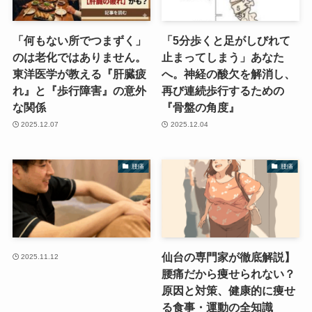
「何もない所でつまずく」
「5分歩くと足がしびれて
のは老化ではありません。
止まってしまう」あなた
東洋医学が教える『肝臓疲
へ。神経の酸欠を解消し、
れ』と『歩行障害』の意外
再び連続歩行するための
な関係
『骨盤の角度』
2025.12.07
2025.12.04
腰痛
腰痛
仙台の専門家が徹底解説】
2025.11.12
腰痛だから痩せられない？
原因と対策、健康的に痩せ
る食事・運動の全知識