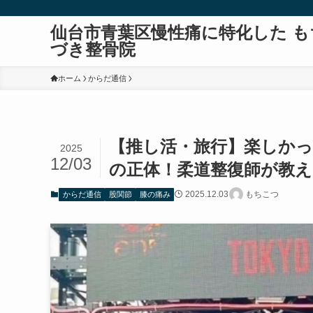
仙台市青葉区慢性痛に特化した も
づき整骨院
ホーム
からだ通信
【推し活・旅行】楽しか
2025
12/03
の正体！柔道整復師が教
2025.12.03
もちこつ
からだ通信
股関節
膝の痛み