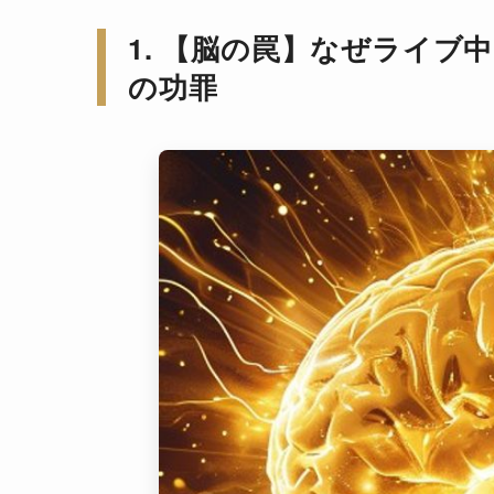
1. 【脳の罠】なぜライ
の功罪