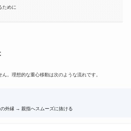
るために
は
せん。理想的な重心移動は次のような流れです。
側の外縁 → 親指へスムーズに抜ける