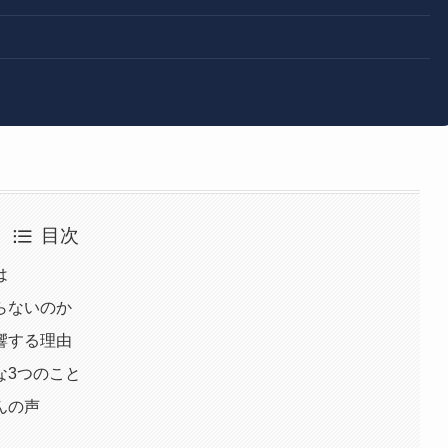
目次
は
らないのか
響する理由
な3つのこと
んの声