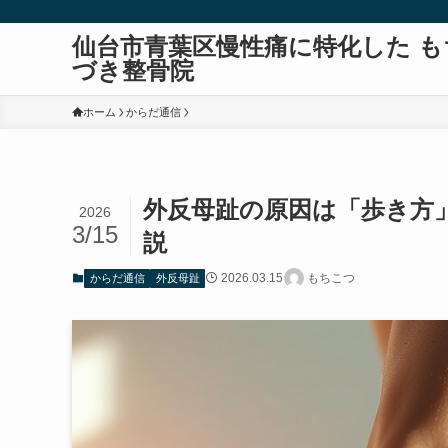
仙台市青葉区慢性痛に特化した も
づき整骨院
ホーム
からだ通信
外反母趾の原因は「歩き方
2026
3/15
説
2026.03.15
もちこつ
からだ通信
外反母趾