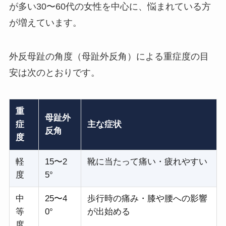
が多い30〜60代の女性を中心に、悩まれている方
が増えています。
外反母趾の角度（母趾外反角）による重症度の目
安は次のとおりです。
重
母趾外
症
主な症状
反角
度
軽
15〜2
靴に当たって痛い・疲れやすい
度
5°
中
25〜4
歩行時の痛み・膝や腰への影響
等
0°
が出始める
度