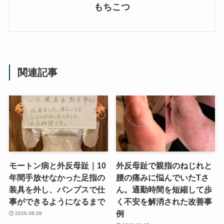
もちこつ
関連記事
モートン病と外反母趾｜10
外反母趾で親指のねじれと
年間手放せなかった足指の
腰の痛みに悩んでいたTさ
装具を外し、パンプスで仕
ん。通勤時間を短縮して歩
事ができるようになるまで
く不安を解消された改善事
例
2026.08.09