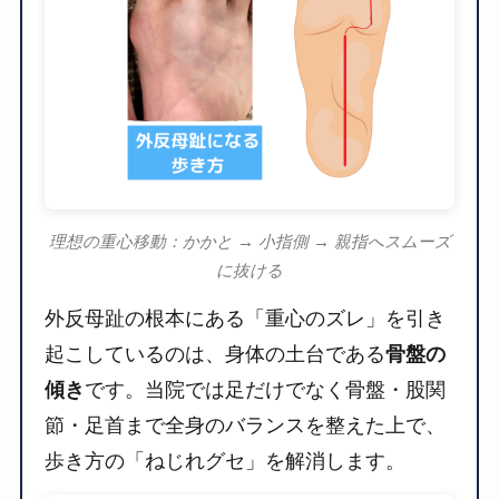
理想の重心移動：かかと → 小指側 → 親指へスムーズ
に抜ける
外反母趾の根本にある「重心のズレ」を引き
起こしているのは、身体の土台である
骨盤の
傾き
です。当院では足だけでなく骨盤・股関
節・足首まで全身のバランスを整えた上で、
歩き方の「ねじれグセ」を解消します。