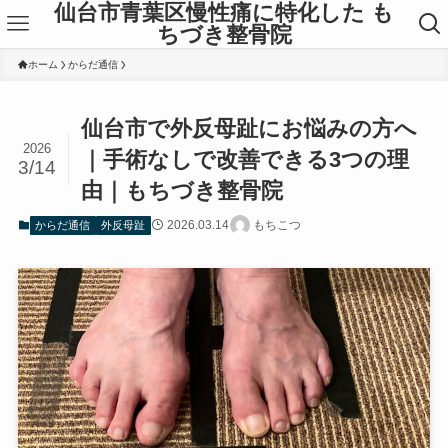
仙台市青葉区慢性痛に特化した も
ちづき整骨院
ホーム
からだ通信
仙台市で外反母趾にお悩みの方へ
2026
｜手術なしで改善できる3つの理
3/14
由｜もちづき整骨院
2026.03.14
もちこつ
からだ通信
外反母趾